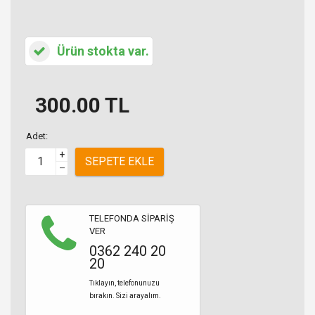
Ürün stokta var.
300.00
TL
Adet:
+
SEPETE EKLE
–
TELEFONDA SİPARİŞ
VER
0362 240 20
20
Tıklayın, telefonunuzu
bırakın. Sizi arayalım.