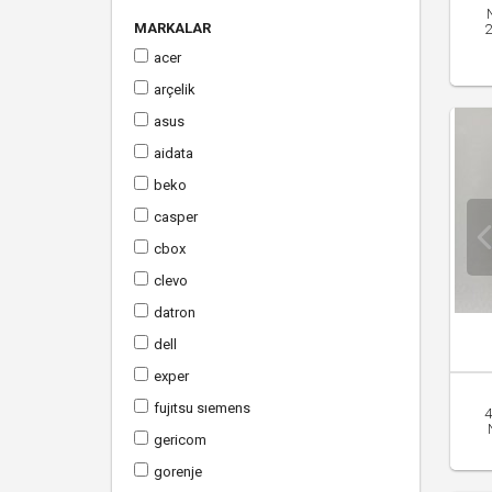
MARKALAR
acer
arçeli̇k
asus
ai̇data
beko
casper
cbox
clevo
datron
dell
exper
fujitsu siemens
4
geri̇com
gorenje