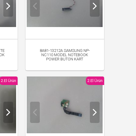
ITE
8A81-13212A SAMSUNG NP-
OOK
NC110 MODEL NOTEBOOK
POWER BUTON KART
300.00 TL
2.El Ürün
2.El Ürün