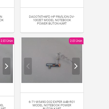
ON
DAOOT6TH6FD HP PAVİLİON DV-
OOK
1002ET MODEL NOTEBOOK
POWER BUTON KART
350.00 TL
2.El Ürün
2.El Ürün
6-71-W549S-D02 EXPER A4B-R01
DEL
MODEL NOTEBOOK POWER
KART
BUTON KART