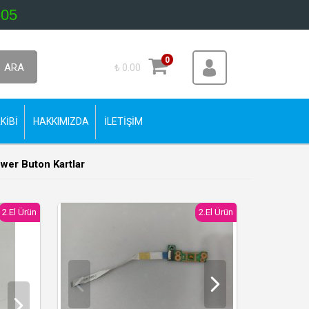
 05
0
ARA
₺ 0.00
KİBİ
HAKKIMIZDA
İLETİŞİM
wer Buton Kartlar
2.El Ürün
2.El Ürün