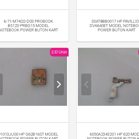
6-71-M74SS-D03 PROBOOK
33AT8BB0017 HP PAVİLLİ
B5123-PRBG15 MODEL
DV6640ET MODEL NOTEB
NOTEBOOK POWER BUTON KART
POWER BUTON KART
200.00 TL
300.00 TL
2.El Ürün
01013JU00 HP G62B16ST MODEL
6050A2343201 HP 620 MO
NOTEBOOK POWER BUTON KART
NOTEBOOK POWER BUTON 