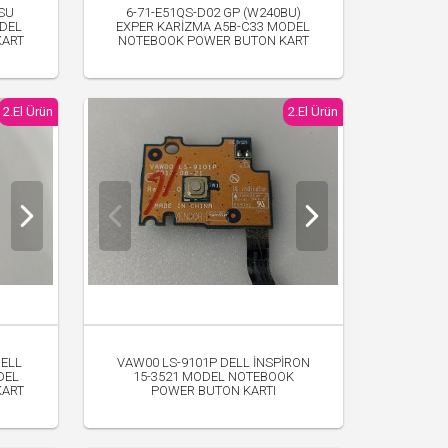
TSU
6-71-E51QS-D02 GP (W240BU)
ODEL
EXPER KARİZMA A5B-C33 MODEL
KART
NOTEBOOK POWER BUTON KART
150.00 TL
2.El Ürün
2.El Ürün
DELL
VAW00 LS-9101P DELL İNSPİRON
DEL
15-3521 MODEL NOTEBOOK
KART
POWER BUTON KARTI
330.00 TL