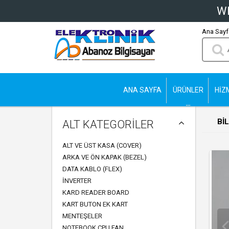
Wh
Ana Sayfa
ANA SAYFA
ÜRÜNLER
HİZ
Bİ
ALT KATEGORİLER
ALT VE ÜST KASA (COVER)
ARKA VE ÖN KAPAK (BEZEL)
DATA KABLO (FLEX)
İNVERTER
KARD READER BOARD
KART BUTON EK KART
MENTEŞELER
NOTEBOOK CPU FAN