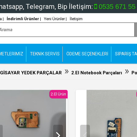
atsapp, Telegram, Bip İletişim:
0535 671 55
 |
İndirimli Ürünler
|
Yeni Ürünler |
İletişim
METLERİMİZ
TEKNİK SERVİS
ÖDEME SEÇENEKLERİ
SİPARİŞ TA
»
»
LGİSAYAR YEDEK PARÇALAR
2.El Notebook Parçaları
Po
2.El Ürün