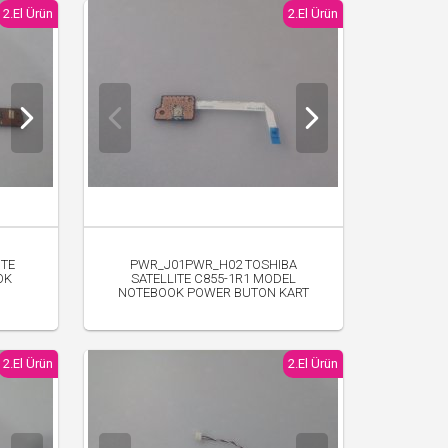
2.El Ürün
2.El Ürün
ITE
PWR_J01PWR_H02 TOSHIBA
OK
SATELLITE C855-1R1 MODEL
NOTEBOOK POWER BUTON KART
250.00 TL
2.El Ürün
2.El Ürün