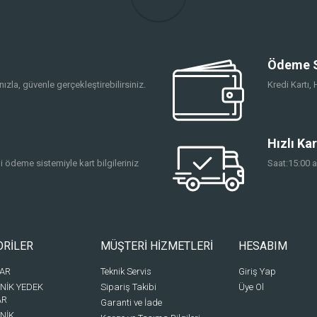
Ödeme S
ızla, güvenle gerçekleştirebilirsiniz.
Kredi Kartı
Hızlı Ka
 ödeme sistemiyle kart bilgileriniz
Saat:15:00 a
ORİLER
MÜŞTERİ HİZMETLERİ
HESABIM
BAR
Teknik Servis
Giriş Yap
NİK YEDEK
Sipariş Takibi
Üye Ol
AR
Garanti ve İade
NİK