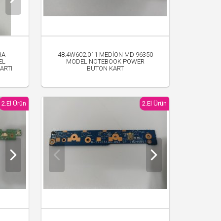
BA
48.4W602.011 MEDİON MD 96350
EL
MODEL NOTEBOOK POWER
ARTI
BUTON KART
300.00 TL
2.El Ürün
2.El Ürün