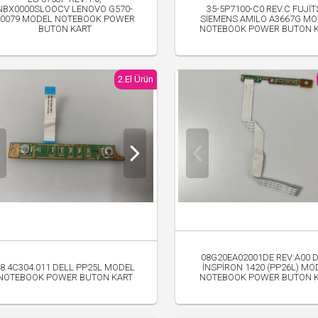
NBX0000SLOOCV LENOVO G570-
35-5P7100-C0 REV.C FUJİ
20079 MODEL NOTEBOOK POWER
SİEMENS AMILO A3667G M
BUTON KART
NOTEBOOK POWER BUTON 
150.00 TL
100.00 TL
2.El Ürün
08G20EA02001DE REV:A00 
8.4C304.011 DELL PP25L MODEL
İNSPİRON 1420 (PP26L) MO
NOTEBOOK POWER BUTON KART
NOTEBOOK POWER BUTON 
300.00 TL
450.00 TL