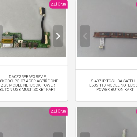
2.El Ürün
DA0ZG5PB6E0 REV:E,
8KCD0LPQ-07 ACER ASPİRE ONE
LS-4971P TOSHIBA SATELL
ZG5 MODEL NETBOOK POWER
L505-110 MODEL NOTEBO
BUTON USB MULTİ SOKET KARTI
POWER BUTON KART
250.00 TL
250.00 TL
2.El Ürün