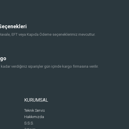
eçenekleri
, Havale, EFT veya Kapıda Ödeme seçeneklerimiz mevcuttur.
rgo
 kadar verdiğiniz siparişler gün içinde kargo firmasına verilir.
KURUMSAL
Teknik Servis
Hakkımızda
S.S.S.