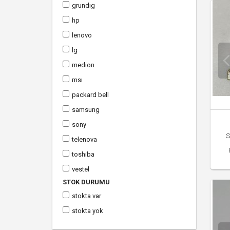
grundig
hp
lenovo
lg
medi̇on
msi
packard bell
samsung
sony
S
telenova
toshi̇ba
vestel
STOK DURUMU
stokta var
stokta yok