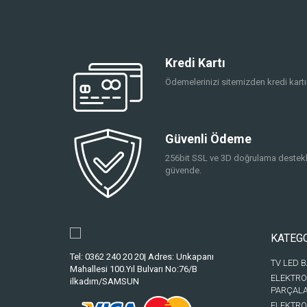
Kredi Kartı
Ödemelerinizi sitemizden kredi kartın
Güvenli Ödeme
256bit SSL ve 3D doğrulama destekli
güvende.
KATEG
Tel: 0362 240 20 20| Adres: Unkapanı
TV LED 
Mahallesi 100.Yıl Bulvarı No:76/B
ELEKTRO
ilkadım/SAMSUN
PARÇAL
ELEKTRO