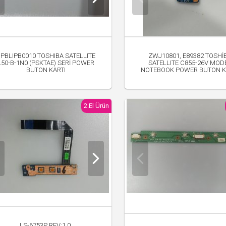
3PBLIPB0010 TOSHIBA SATELLITE
ZWJ10801, E89382 TOSHİ
L50-B-1N0 (PSKTAE) SERİ POWER
SATELLITE C855-26V MOD
BUTON KARTI
NOTEBOOK POWER BUTON K
250.00 TL
250.00 TL
2.El Ürün
LS-6753P REV:1.0,