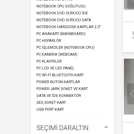
NOTEBOOK CPU SOĞUTUCU
NOTEBOOK DVD SÜRÜCÜ IDE
NOTEBOOK DVD SÜRÜCÜ SATA
NOTEBOOK HARDDISK KARTLAR 2.5"
PC ANAKART (MAINBOARD)
PC HOPARLÖR
PC IŞLEMCILER (NOTEBOOK CPU)
PC KAMERA (WEBCAM)
PC KLAVYELER
PC LCD VE LED PANEL
PC WI-FI BLUETOOTH KART
POWER BUTON KARTLAR
POWER JARK SOKET VE KART
SATA VE IDE KONNEKTÖR
SES SOKET KART
USB PORT KART
SEÇİMİ DARALTIN