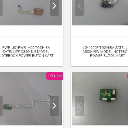
PWR_J01PWR_H02 TOSHIBA
LS-4992P TOSHIBA SATELL
SATELLITE C850-1LE MODEL
A500-19W MODEL NOTEB
NOTEBOOK POWER BUTON KART
POWER BUTON KART
250.00 TL
350.00 TL
2.El Ürün