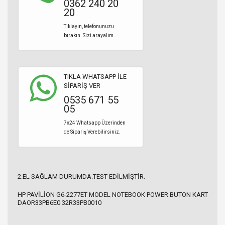
0362 240 20
20
Tıklayın, telefonunuzu
bırakın. Sizi arayalım.
TIKLA WHATSAPP İLE
SİPARİŞ VER
0535 671 55
05
7x24 Whatsapp Üzerinden
de Sipariş Verebilirsiniz.
2.EL SAĞLAM DURUMDA.TEST EDİLMİŞTİR.
HP PAVİLİON G6-2277ET MODEL NOTEBOOK POWER BUTON KART
DAOR33PB6E0 32R33PB0010