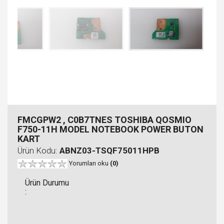
FMCGPW2 , C0B7TNES TOSHIBA QOSMIO
F750-11H MODEL NOTEBOOK POWER BUTON
KART
Ürün Kodu:
ABNZ03-TSQF75011HPB
Yorumları oku
(0)
Ürün Durumu
: