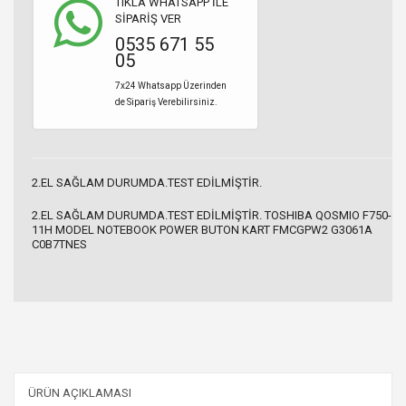
TIKLA WHATSAPP İLE
SİPARİŞ VER
0535 671 55
05
7x24 Whatsapp Üzerinden
de Sipariş Verebilirsiniz.
2.EL SAĞLAM DURUMDA.TEST EDİLMİŞTİR.
2.EL SAĞLAM DURUMDA.TEST EDİLMİŞTİR. TOSHIBA QOSMIO F750-
11H MODEL NOTEBOOK POWER BUTON KART FMCGPW2 G3061A
C0B7TNES
ÜRÜN AÇIKLAMASI