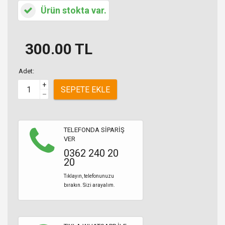
Ürün stokta var.
300.00
TL
Adet:
+
SEPETE EKLE
–
TELEFONDA SİPARİŞ
VER
0362 240 20
20
Tıklayın, telefonunuzu
bırakın. Sizi arayalım.