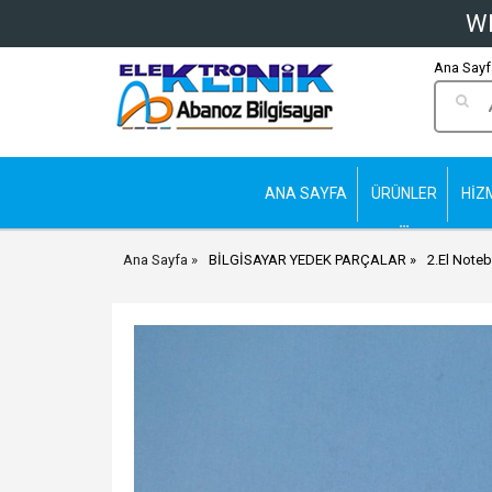
Wh
Ana Sayfa
ANA SAYFA
ÜRÜNLER
HİZ
Ana Sayfa
BİLGİSAYAR YEDEK PARÇALAR
2.El Noteb