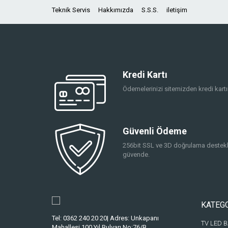
Teknik Servis
Hakkımızda
S.S.S.
iletişim
Kredi Kartı
Ödemelerinizi sitemizden kredi kartın
Güvenli Ödeme
256bit SSL ve 3D doğrulama destekli
güvende.
KATEG
Tel: 0362 240 20 20| Adres: Unkapanı
TV LED 
Mahallesi 100.Yıl Bulvarı No:76/B