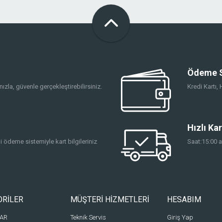
Ödeme S
ızla, güvenle gerçekleştirebilirsiniz.
Kredi Kartı
Hızlı Ka
 ödeme sistemiyle kart bilgileriniz
Saat:15:00 a
ORİLER
MÜŞTERİ HİZMETLERİ
HESABIM
BAR
Teknik Servis
Giriş Yap