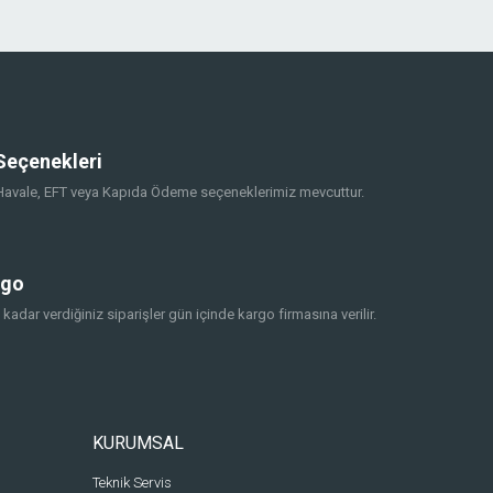
eçenekleri
, Havale, EFT veya Kapıda Ödeme seçeneklerimiz mevcuttur.
rgo
 kadar verdiğiniz siparişler gün içinde kargo firmasına verilir.
KURUMSAL
Teknik Servis