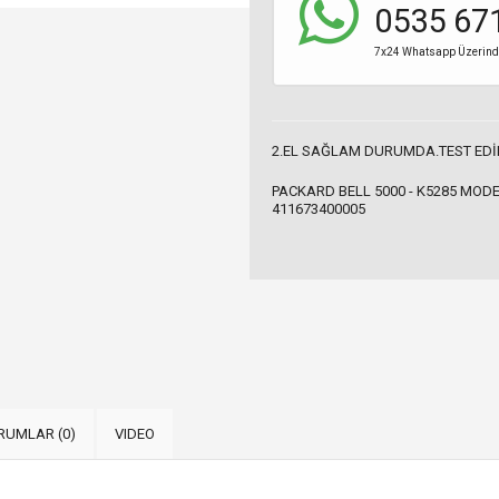
0535 67
7x24 Whatsapp Üzerinden
2.EL SAĞLAM DURUMDA.TEST EDİ
PACKARD BELL 5000 - K5285 MOD
411673400005
RUMLAR (0)
VIDEO