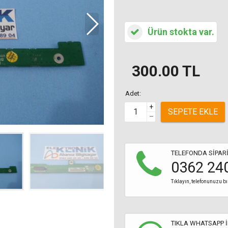
Ürün stokta var.
300.00
TL
Adet:
+
SEPETE EKLE
–
TELEFONDA SİPARİ
0362 24
Tıklayın, telefonunuzu bı
TIKLA WHATSAPP İ