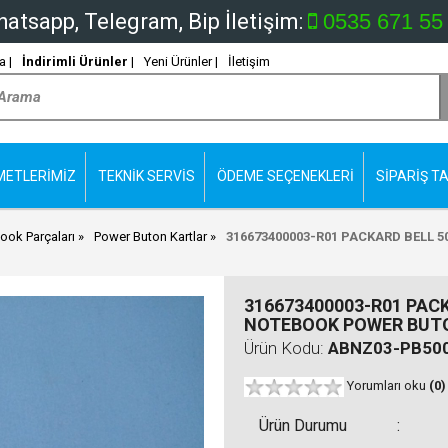
atsapp, Telegram, Bip İletişim:
0535 671 55
 |
İndirimli Ürünler
|
Yeni Ürünler |
İletişim
METLERİMİZ
TEKNİK SERVİS
ÖDEME SEÇENEKLERİ
SİPARİŞ TA
ook Parçaları
Power Buton Kartlar
316673400003-R01 PACKARD BELL 
316673400003-R01 PACK
NOTEBOOK POWER BUT
Ürün Kodu:
ABNZ03-PB50
Yorumları oku
(0)
Ürün Durumu
: