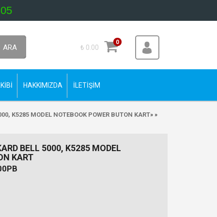
 05
0
ARA
₺ 0.00
KİBİ
HAKKIMIZDA
İLETİŞİM
5000, K5285 MODEL NOTEBOOK POWER BUTON KART
»
»
ARD BELL 5000, K5285 MODEL
ON KART
00PB