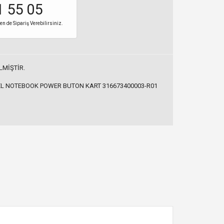
1 55 05
 de Sipariş Verebilirsiniz.
LMİŞTİR.
EL NOTEBOOK POWER BUTON KART 316673400003-R01