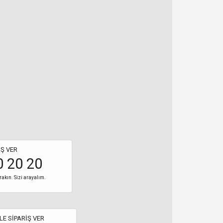
Ş VER
0 20 20
rakın. Sizi arayalım.
LE SİPARİŞ VER