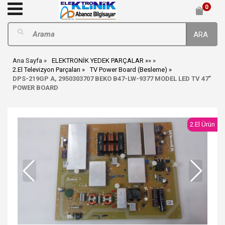
0
ARA
Ana Sayfa
ELEKTRONİK YEDEK PARÇALAR
»
»
2.El Televizyon Parçaları
TV Power Board (Besleme)
DPS-219GP A, 2950303707 BEKO B47-LW-9377 MODEL LED TV 47"
POWER BOARD
2.El Ürün