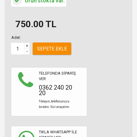
Ürün stokta var.
750.00
TL
Adet:
+
SEPETE EKLE
–
TELEFONDA SİPARİŞ
VER
0362 240 20
20
Tıklayın, telefonunuzu
bırakın. Sizi arayalım.
TIKLA WHATSAPP İLE