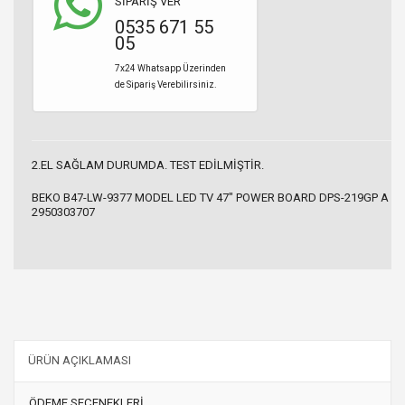
SİPARİŞ VER
0535 671 55
05
7x24 Whatsapp Üzerinden
de Sipariş Verebilirsiniz.
2.EL SAĞLAM DURUMDA. TEST EDİLMİŞTİR.
BEKO B47-LW-9377 MODEL LED TV 47" POWER BOARD DPS-219GP A
2950303707
ÜRÜN AÇIKLAMASI
ÖDEME SEÇENEKLERİ