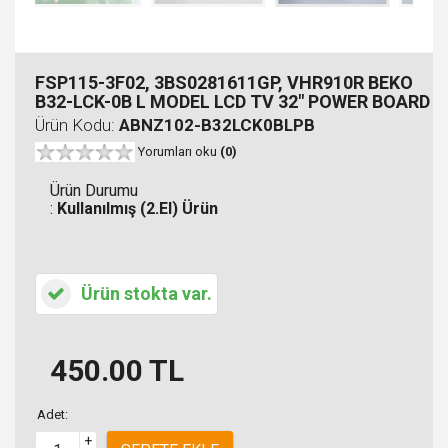
FSP115-3F02, 3BS0281611GP, VHR910R BEKO
B32-LCK-0B L MODEL LCD TV 32" POWER BOARD
Ürün Kodu:
ABNZ102-B32LCK0BLPB
Yorumları oku
(0)
Ürün Durumu
:
Kullanılmış (2.El) Ürün
Ürün stokta var.
450.00
TL
Adet:
+