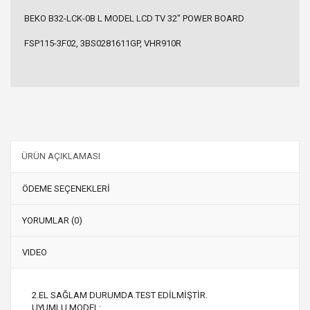
BEKO B32-LCK-0B L MODEL LCD TV 32" POWER BOARD
FSP115-3F02, 3BS0281611GP, VHR910R
ÜRÜN AÇIKLAMASI
ÖDEME SEÇENEKLERİ
YORUMLAR (0)
VIDEO
2.EL SAĞLAM DURUMDA.TEST EDİLMİŞTİR.
UYUMLU MODEL: