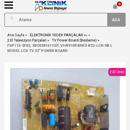
0
ARA
Ana Sayfa
ELEKTRONİK YEDEK PARÇALAR
»
»
2.El Televizyon Parçaları
TV Power Board (Besleme)
FSP115-3F02, 3BS0281611GP, VHR910R BEKO B32-LCK-0B L
MODEL LCD TV 32" POWER BOARD
2.El Ürün