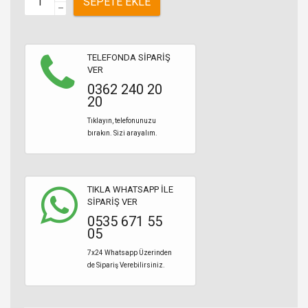
SEPETE EKLE
–
TELEFONDA SİPARİŞ
VER
0362 240 20
20
Tıklayın, telefonunuzu
bırakın. Sizi arayalım.
TIKLA WHATSAPP İLE
SİPARİŞ VER
0535 671 55
05
7x24 Whatsapp Üzerinden
de Sipariş Verebilirsiniz.