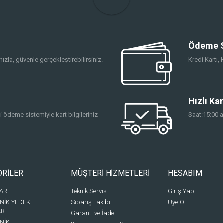
Ödeme S
ızla, güvenle gerçekleştirebilirsiniz.
Kredi Kartı
Hızlı Ka
 ödeme sistemiyle kart bilgileriniz
Saat:15:00 a
ORİLER
MÜŞTERİ HİZMETLERİ
HESABIM
BAR
Teknik Servis
Giriş Yap
NİK YEDEK
Sipariş Takibi
Üye Ol
AR
Garanti ve İade
NİK