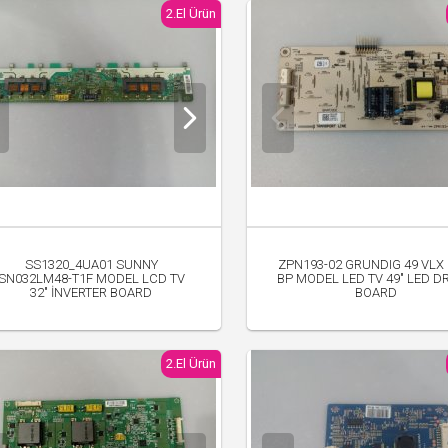
2.El Ürün
SS1320_4UA01 SUNNY
ZPN193-02 GRUNDIG 49 VLX 
SN032LM48-T1F MODEL LCD TV
BP MODEL LED TV 49" LED D
32" İNVERTER BOARD
BOARD
300.00 TL
600.00 TL
2.El Ürün