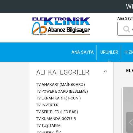
Wh
Ana Sayfa
ANA SAYFA
ÜRÜNLER
HİZ
EL
ALT KATEGORİLER
TV ANAKART (MAINBOARD)
TV POWER BOARD (BESLEME)
TV EKRAN KARTI ( T-CON )
TV İNVERTER
TV ŞERIT LED (LED BAR)
TV KUMANDA GÖZÜ IR
TV TUŞ TAKIMI
TV HOPARLÖR