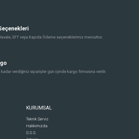
eçenekleri
, Havale, EFT veya Kapıda Ödeme seçeneklerimiz mevcuttur.
rgo
 kadar verdiğiniz siparişler gün içinde kargo firmasına verilir.
KURUMSAL
Teknik Servis
Hakkımızda
S.S.S.