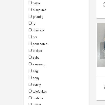
Z
beko
5
blaupunkt
grundig
lg
li̇femaxx
ora
panasonic
philips
saba
samsung
seg
sony
sunny
telefunken
toshi̇ba