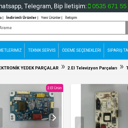
atsapp, Telegram, Bip İletişim:
0535 671 55
 |
İndirimli Ürünler
|
Yeni Ürünler |
İletişim
METLERİMİZ
TEKNİK SERVİS
ÖDEME SEÇENEKLERİ
SİPARİŞ TA
»
»
EKTRONİK YEDEK PARÇALAR
2.El Televizyon Parçaları
2.El Ürün