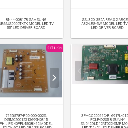
BN44-00817B SAMSUNG
SSL320_3E2A REV:0.2 ARÇE
UE55JS9000TXTK MODEL LED TV
A32-LEG-5W MODEL LED TV 
55" LED DRİVER BOARD
LED DRİVER BOARD
1,350.00 TL
300.00 TL
2.El Ürün
715G5787-P02-000-002S,
3PHCC20011C-R, 6917L-012
DSIM020012313699N0315
PCLF-D205 B SUNNY
PHILIPS 40PFL4508K-12 MODEL
SN042DLD12AT022-SMF MO
LED TV 40" LED DRİVER BOARD
LED TV 42" LED DRIVER BO