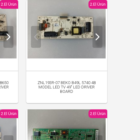
2.El Ürün
2.El Ürün
8650
ZNL193R-07 BEKO B49L 5740 4B
RİVER
MODEL LED TV 49" LED DRİVER
BOARD
500.00 TL
2.El Ürün
2.El Ürün