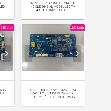
VLE
ZNL910R-07 GRUNDİG TORONTO
 LED
49 CLE 6645 AL MODEL LED TV
49" LED DRİVER BOARD
700.00 TL
2.El Ürün
2.El Ürün
İK TV
6917L-0080A, PPW-LE32SE-0 (A)
LED
REV0.5 LG 32LM611S-ZA MODEL
LED TV 32" LED DRİVER BOARD
300.00 TL