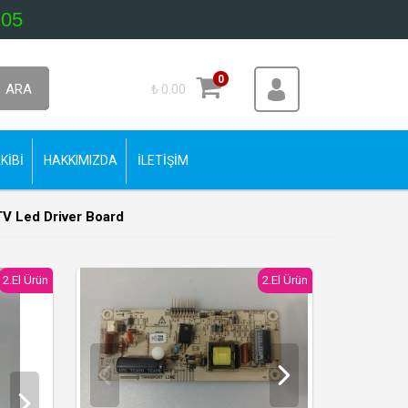
 05
0
ARA
₺ 0.00
KİBİ
HAKKIMIZDA
İLETİŞİM
TV Led Driver Board
2.El Ürün
2.El Ürün