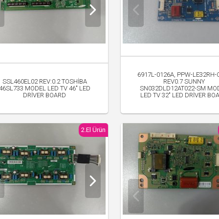
6917L-0126A, PPW-LE32RH-O
SSL460EL02 REV:0.2 TOSHİBA
REV0.7 SUNNY
46SL733 MODEL LED TV 46" LED
SN032DLD12AT022-SM MO
DRİVER BOARD
LED TV 32" LED DRİVER BO
500.00 TL
300.00 TL
2.El Ürün