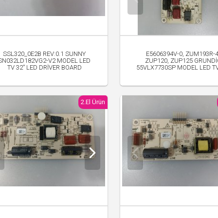
SSL320_0E2B REV:0.1 SUNNY
E5606394V-0, ZUM193R-4
SN032LD182VG2-V2 MODEL LED
ZUP120, ZUP125 GRUNDİ
TV 32” LED DRİVER BOARD
55VLX7730SP MODEL LED TV
300.00 TL
450.00 TL
2.El Ürün