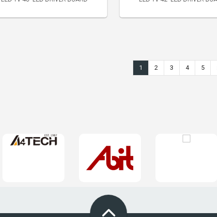
300.00 TL
165.00 TL
1
2
3
4
5