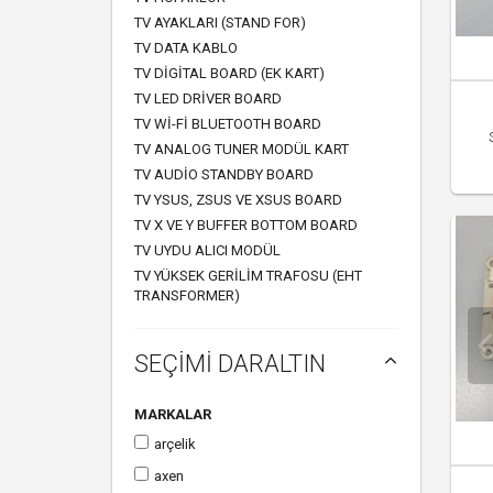
TV AYAKLARI (STAND FOR)
TV DATA KABLO
TV DIGITAL BOARD (EK KART)
TV LED DRIVER BOARD
TV WI-FI BLUETOOTH BOARD
TV ANALOG TUNER MODÜL KART
TV AUDIO STANDBY BOARD
TV YSUS, ZSUS VE XSUS BOARD
TV X VE Y BUFFER BOTTOM BOARD
TV UYDU ALICI MODÜL
TV YÜKSEK GERILIM TRAFOSU (EHT
TRANSFORMER)
SEÇİMİ DARALTIN
MARKALAR
arçeli̇k
axen