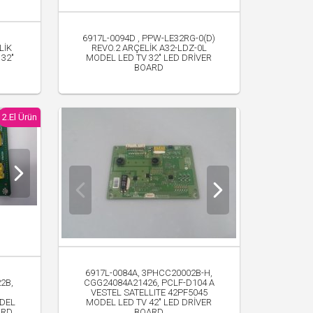
6917L-0094D , PPW-LE32RG-0(D)
LİK
REVO.2 ARÇELİK A32-LDZ-0L
32"
MODEL LED TV 32" LED DRİVER
BOARD
300.00 TL
2.El Ürün
6917L-0084A, 3PHCC20002B-H,
2B,
CGG24084A21426, PCLF-D104 A
VESTEL SATELLITE 42PF5045
DEL
MODEL LED TV 42" LED DRİVER
ARD
BOARD