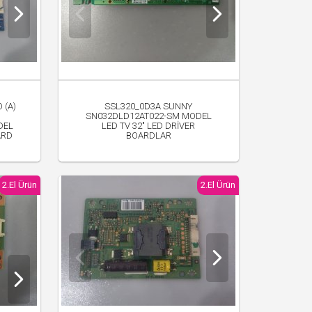
 (A)
SSL320_0D3A SUNNY
SN032DLD12AT022-SM MODEL
DEL
LED TV 32" LED DRİVER
ARD
BOARDLAR
300.00 TL
2.El Ürün
2.El Ürün