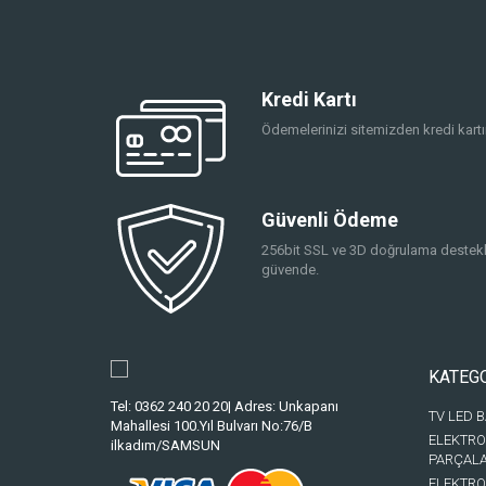
Kredi Kartı
Ödemelerinizi sitemizden kredi kartın
Güvenli Ödeme
256bit SSL ve 3D doğrulama destekli
güvende.
KATEG
Tel: 0362 240 20 20| Adres: Unkapanı
TV LED 
Mahallesi 100.Yıl Bulvarı No:76/B
ELEKTRO
ilkadım/SAMSUN
PARÇAL
ELEKTRO