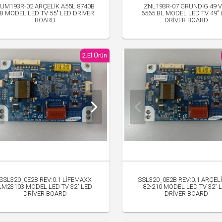
UM193R-02 ARÇELİK A55L 8740B
ZNL193R-07 GRUNDİG 49 
B MODEL LED TV 55" LED DRİVER
6565 BL MODEL LED TV 49"
BOARD
DRİVER BOARD
700.00 TL
450.00 TL
2.El Ürün
SSL320_0E2B REV:0.1 LİFEMAXX
SSL320_0E2B REV:0.1 ARÇEL
LM23103 MODEL LED TV 32" LED
82-210 MODEL LED TV 32" 
DRİVER BOARD
DRİVER BOARD
500.00 TL
500.00 TL