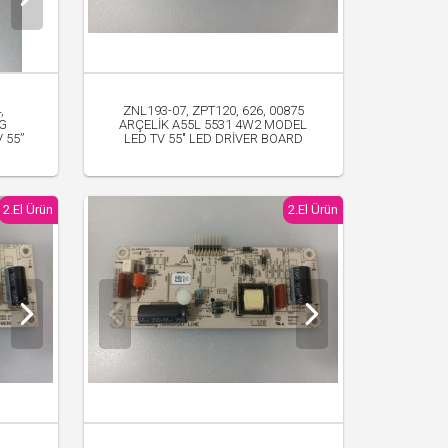
,
ZNL193-07, ZPT120, 626, 00875
G
ARÇELİK A55L 5531 4W2 MODEL
 55”
LED TV 55" LED DRİVER BOARD
1,000.00 TL
2.El Ürün
2.El Ürün