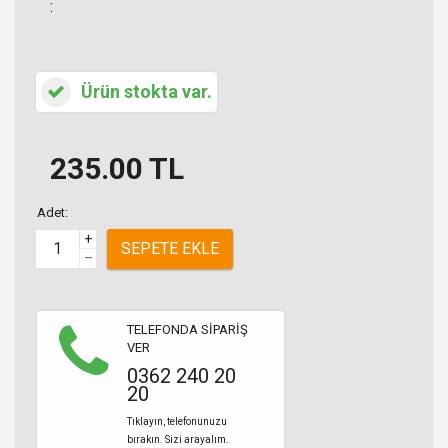
:
Ürün stokta var.
235.00
TL
Adet:
+
SEPETE EKLE
–
TELEFONDA SİPARİŞ
VER
0362 240 20
20
Tıklayın, telefonunuzu
bırakın. Sizi arayalım.