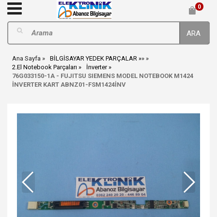
0
ARA
Ana Sayfa
BİLGİSAYAR YEDEK PARÇALAR
»
»
2.El Notebook Parçaları
İnverter
76G033150-1A - FUJITSU SIEMENS MODEL NOTEBOOK M1424
İNVERTER KART ABNZ01-FSM1424İNV