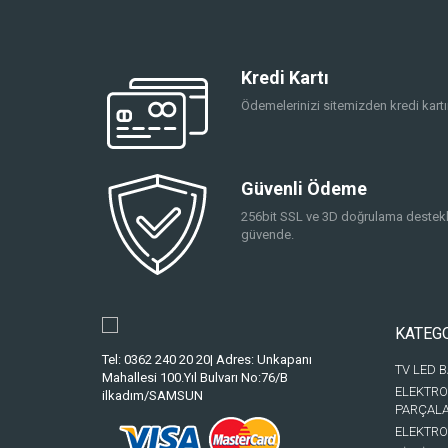
Kredi Kartı
Ödemelerinizi sitemizden kredi kartın
Güvenli Ödeme
256bit SSL ve 3D doğrulama destekli
güvende.
KATEG
Tel: 0362 240 20 20| Adres: Unkapanı
TV LED 
Mahallesi 100.Yıl Bulvarı No:76/B
ELEKTRO
ilkadım/SAMSUN
PARÇAL
ELEKTRO