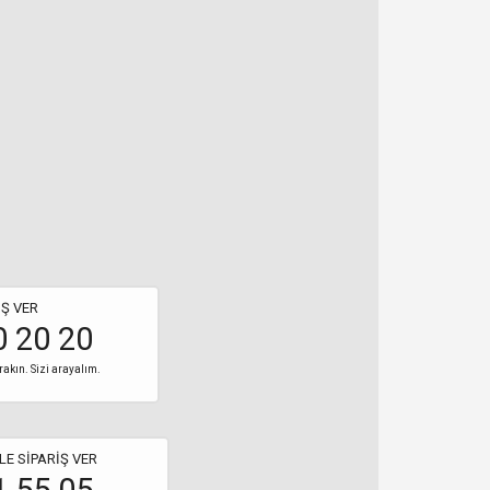
Ş VER
0 20 20
rakın. Sizi arayalım.
LE SİPARİŞ VER
1 55 05