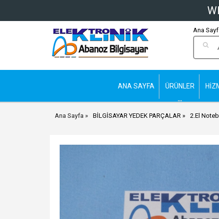
Wh
Ana Sayfa
ANA SAYFA
ÜRÜNLER
HİZ
Ana Sayfa
BİLGİSAYAR YEDEK PARÇALAR
2.El Noteb