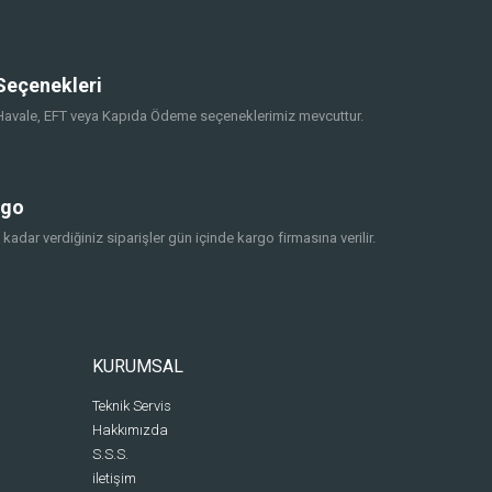
eçenekleri
, Havale, EFT veya Kapıda Ödeme seçeneklerimiz mevcuttur.
rgo
 kadar verdiğiniz siparişler gün içinde kargo firmasına verilir.
KURUMSAL
Teknik Servis
Hakkımızda
S.S.S.
iletişim