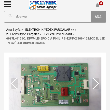
0
ARA
Ana Sayfa
ELEKTRONİK YEDEK PARÇALAR
»
»
2.El Televizyon Parçaları
TV Led Driver Board
6917L-0151C, KPW-LE42FC-0 A PHILIPS 42PFK6309-12 MODEL LED
TV 42" LED DRIVER BOARD