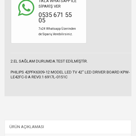
TIKLA WHATSAPP İLE
SİPARİŞ VER
0535 671 55
05
7x24 Whatsapp Üzerinden
de Sipariş Verebilirsiniz.
2.EL SAĞLAM DURUMDA.TEST EDİLMİŞTİR.
PHILIPS 42PFK6309-12 MODEL LED TV 42" LED DRIVER BOARD KPW-
LE42FC-0 A REV0.1 6917L-0151C
ÜRÜN AÇIKLAMASI