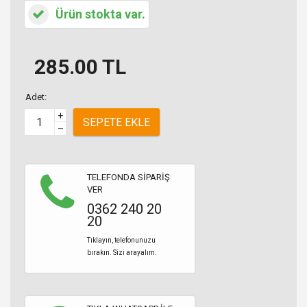
Ürün stokta var.
285.00
TL
Adet:
+
SEPETE EKLE
–
TELEFONDA SİPARİŞ
VER
0362 240 20
20
Tıklayın, telefonunuzu
bırakın. Sizi arayalım.