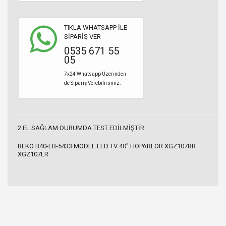
TIKLA WHATSAPP İLE
SİPARİŞ VER
0535 671 55
05
7x24 Whatsapp Üzerinden
de Sipariş Verebilirsiniz.
2.EL SAĞLAM DURUMDA.TEST EDİLMİŞTİR.
BEKO B40-LB-5433 MODEL LED TV 40" HOPARLÖR XGZ107RR
XGZ107LR