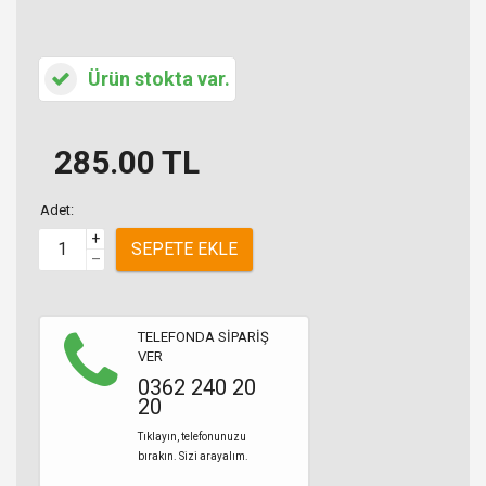
Ürün stokta var.
285.00
TL
Adet:
+
SEPETE EKLE
–
TELEFONDA SİPARİŞ
VER
0362 240 20
20
Tıklayın, telefonunuzu
bırakın. Sizi arayalım.