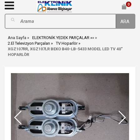
0
ARA
Ana Sayfa
ELEKTRONİK YEDEK PARÇALAR
»
»
2.El Televizyon Parçaları
TV Hoparlör
XGZ107RR, XGZ107LR BEKO B40-LB-5433 MODEL LED TV 40"
HOPARLÖR