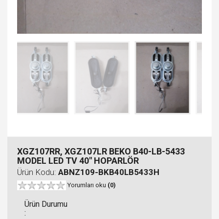
XGZ107RR, XGZ107LR BEKO B40-LB-5433
MODEL LED TV 40" HOPARLÖR
Ürün Kodu:
ABNZ109-BKB40LB5433H
Yorumları oku
(0)
Ürün Durumu
: