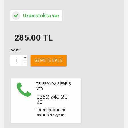
Ürün stokta var.
285.00
TL
Adet:
+
SEPETE EKLE
–
TELEFONDA SİPARİŞ
VER
0362 240 20
20
Tıklayın, telefonunuzu
bırakın. Sizi arayalım.