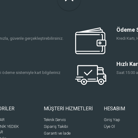
Ödeme S
ızla, güvenle gerçekleştirebilirsiniz.
Kredi Kartı
Hızlı Ka
 ödeme sistemiyle kart bilgileriniz
Saat:15:00 a
ORİLER
MÜŞTERİ HİZMETLERİ
HESABIM
BAR
Teknik Servis
Giriş Yap
NİK YEDEK
Sipariş Takibi
Üye Ol
AR
Garanti ve İade