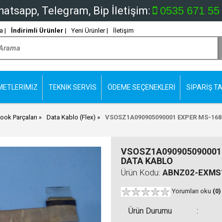
atsapp, Telegram, Bip İletişim:
0535 671 55
 |
İndirimli Ürünler
|
Yeni Ürünler |
İletişim
METLERİMİZ
TEKNİK SERVİS
ÖDEME SEÇENEKLERİ
SİPARİŞ TA
ook Parçaları
Data Kablo (Flex)
VSOSZ1A090905090001 EXPER MS-16
VSOSZ1A090905090001
DATA KABLO
Ürün Kodu:
ABNZ02-EXMS
Yorumları oku
(0)
Ürün Durumu
: