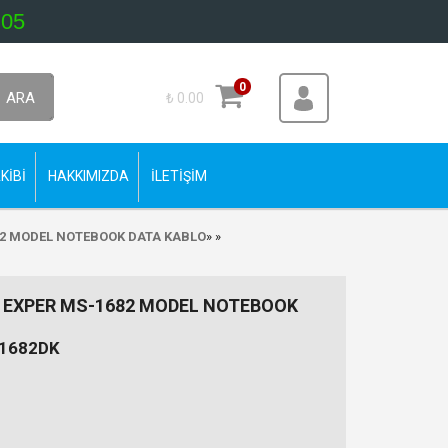
 05
0
ARA
₺ 0.00
KİBİ
HAKKIMIZDA
İLETİŞİM
82 MODEL NOTEBOOK DATA KABLO
»
»
 EXPER MS-1682 MODEL NOTEBOOK
1682DK