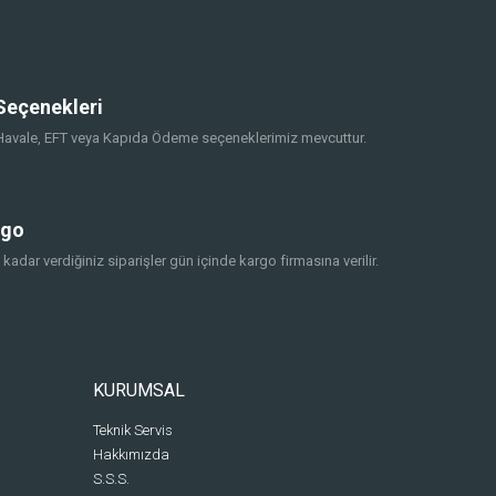
eçenekleri
, Havale, EFT veya Kapıda Ödeme seçeneklerimiz mevcuttur.
rgo
 kadar verdiğiniz siparişler gün içinde kargo firmasına verilir.
KURUMSAL
Teknik Servis
Hakkımızda
S.S.S.