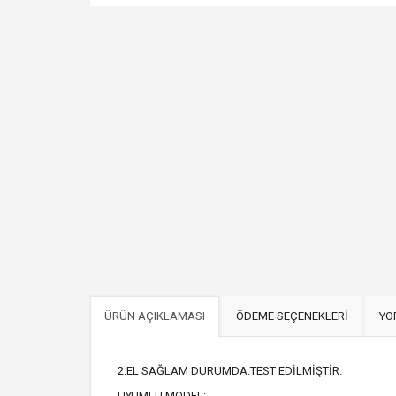
ÜRÜN AÇIKLAMASI
ÖDEME SEÇENEKLERİ
YO
2.EL SAĞLAM DURUMDA.TEST EDİLMİŞTİR.
UYUMLU MODEL: