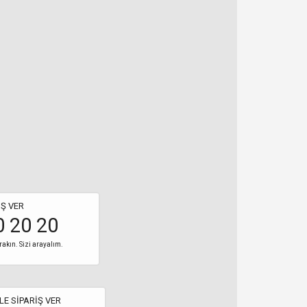
Ş VER
0 20 20
rakın. Sizi arayalım.
LE SİPARİŞ VER