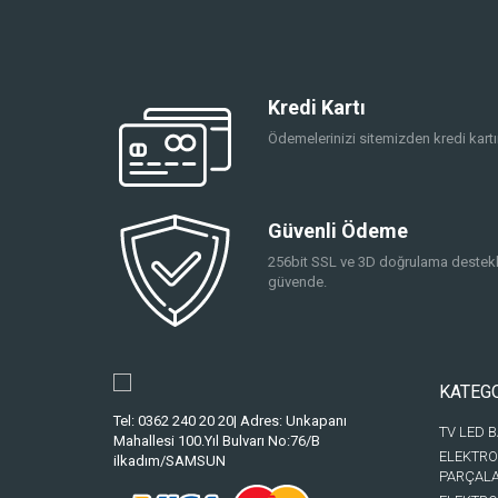
Kredi Kartı
Ödemelerinizi sitemizden kredi kartın
Güvenli Ödeme
256bit SSL ve 3D doğrulama destekli
güvende.
KATEG
Tel: 0362 240 20 20| Adres: Unkapanı
TV LED 
Mahallesi 100.Yıl Bulvarı No:76/B
ELEKTRO
ilkadım/SAMSUN
PARÇAL