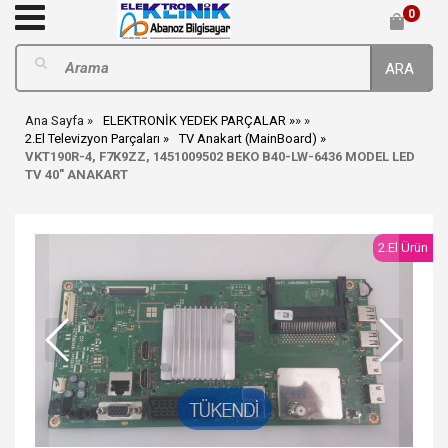
0
ARA
Ana Sayfa
ELEKTRONİK YEDEK PARÇALAR
»
»
2.El Televizyon Parçaları
TV Anakart (MainBoard)
VKT190R-4, F7K9ZZ, 1451009502 BEKO B40-LW-6436 MODEL LED
TV 40" ANAKART
2.El Ürün