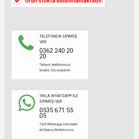
Ürün stokta bulunmamaktadır.
TELEFONDA SİPARİŞ
VER
0362 240 20
20
Tıklayın, telefonunuzu
bırakın. Sizi arayalım.
TIKLA WHATSAPP İLE
SİPARİŞ VER
0535 671 55
05
7x24 Whatsapp Üzerinden
de Sipariş Verebilirsiniz.