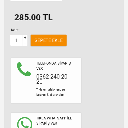
285.00
TL
Adet:
+
SEPETE EKLE
–
TELEFONDA SİPARİŞ
VER
0362 240 20
20
Tıklayın, telefonunuzu
bırakın. Sizi arayalım.
TIKLA WHATSAPP İLE
SİPARİŞ VER