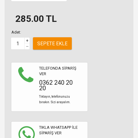
285.00
TL
Adet:
+
SEPETE EKLE
–
TELEFONDA SİPARİŞ
VER
0362 240 20
20
Tıklayın, telefonunuzu
bırakın. Sizi arayalım.
TIKLA WHATSAPP İLE
SİPARİŞ VER