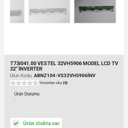
T73I041.00 VESTEL 32VH5906 MODEL LCD TV
32" İNVERTER
Ürün Kodu:
ABNZ104-VS32VH5906İNV
Yorumları oku
(0)
Ürün Durumu
:
Ürün stokta var.