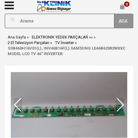
0
ARA
Ana Sayfa
ELEKTRONİK YEDEK PARÇALAR
»
»
2.El Televizyon Parçaları
TV İnverter
SSB460H16V01(L), INV46B16F(L) SAMSUNG LE46B620R3WXXC
MODEL LCD TV 46" İNVERTER