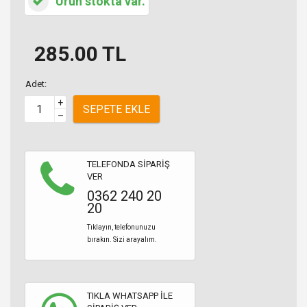
Ürün stokta var.
285.00
TL
Adet:
+
SEPETE EKLE
–
TELEFONDA SİPARİŞ
VER
0362 240 20
20
Tıklayın, telefonunuzu
bırakın. Sizi arayalım.
TIKLA WHATSAPP İLE