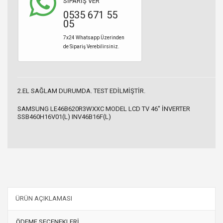
SİPARİŞ VER
0535 671 55
05
7x24 Whatsapp Üzerinden
de Sipariş Verebilirsiniz.
2.EL SAĞLAM DURUMDA. TEST EDİLMİŞTİR.
SAMSUNG LE46B620R3WXXC MODEL LCD TV 46" İNVERTER
SSB460H16V01(L) INV46B16F(L)
ÜRÜN AÇIKLAMASI
ÖDEME SEÇENEKLERİ