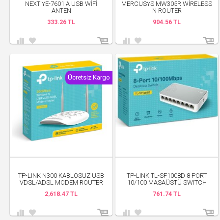
NEXT YE-7601 A USB WİFİ
MERCUSYS MW305R WIRELESS
ANTEN
N ROUTER
333.26 TL
904.56 TL
Ücretsiz Kargo
TP-LINK N300 KABLOSUZ USB
TP-LINK TL-SF1008D 8 PORT
VDSL/ADSL MODEM ROUTER
10/100 MASAÜSTÜ SWITCH
2,618.47 TL
761.74 TL