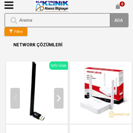
0
ARA
Filtre
NETWORK ÇÖZÜMLERİ
Sıfır Ürün