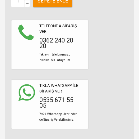
SEPETE EKLE
–
TELEFONDA SİPARİŞ
VER
0362 240 20
20
Tıklayın, telefonunuzu
bırakın. Sizi arayalım.
TIKLA WHATSAPP İLE
SİPARİŞ VER
0535 671 55
05
7x24 Whatsapp Üzerinden
de Sipariş Verebilirsiniz.