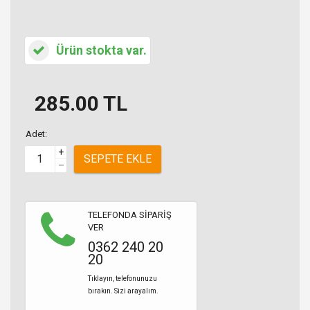
Ürün stokta var.
285.00
TL
Adet:
+
SEPETE EKLE
–
TELEFONDA SİPARİŞ
VER
0362 240 20
20
Tıklayın, telefonunuzu
bırakın. Sizi arayalım.