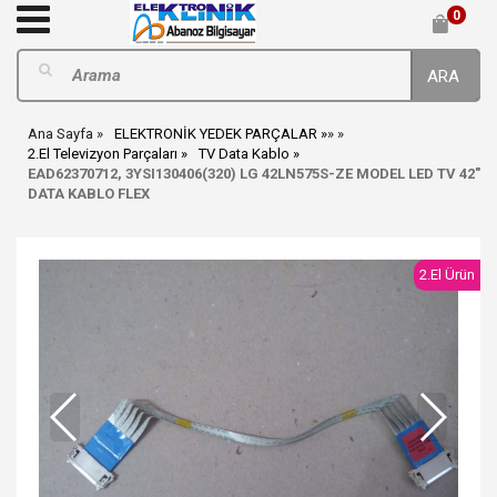
0
ARA
Ana Sayfa
ELEKTRONİK YEDEK PARÇALAR
»
»
2.El Televizyon Parçaları
TV Data Kablo
EAD62370712, 3YSI130406(320) LG 42LN575S-ZE MODEL LED TV 42"
DATA KABLO FLEX
2.El Ürün