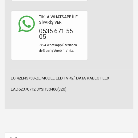
TIKLA WHATSAPP İLE
SİPARİŞ VER
0535 671 55
05
7x24 Whatsapp Üzerinden
de Sipariş Verebilirsiniz.
LG 42LN575S-ZE MODEL LED TV 42" DATA KABLO FLEX
EAD62370712 3YSI130406(320)