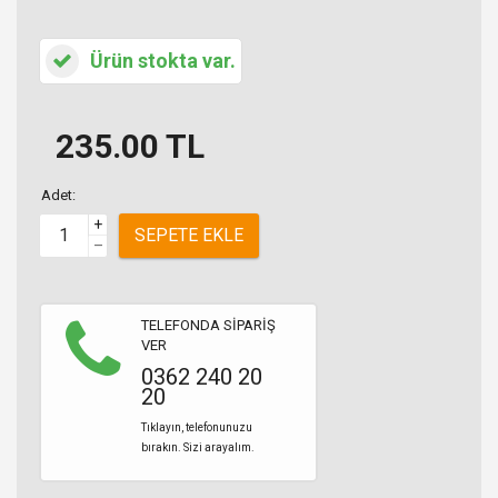
Ürün stokta var.
235.00
TL
Adet:
+
SEPETE EKLE
–
TELEFONDA SİPARİŞ
VER
0362 240 20
20
Tıklayın, telefonunuzu
bırakın. Sizi arayalım.