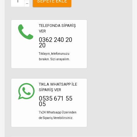
SEPETE EKLE
–
TELEFONDA SİPARİŞ
VER
0362 240 20
20
Tıklayın, telefonunuzu
bırakın. Sizi arayalım.
TIKLA WHATSAPP İLE
SİPARİŞ VER
0535 671 55
05
7x24 Whatsapp Üzerinden
de Sipariş Verebilirsiniz.