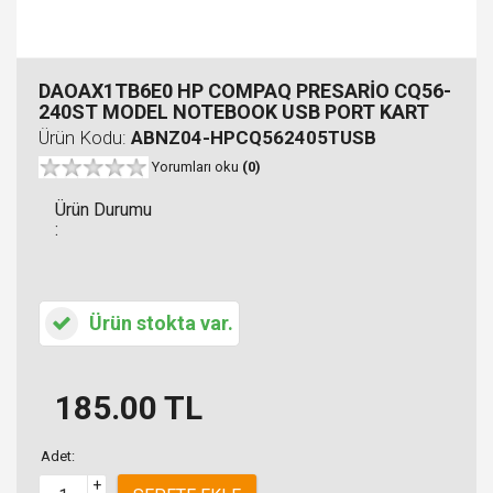
DAOAX1TB6E0 HP COMPAQ PRESARİO CQ56-
240ST MODEL NOTEBOOK USB PORT KART
Ürün Kodu:
ABNZ04-HPCQ562405TUSB
Yorumları oku
(0)
Ürün Durumu
:
Ürün stokta var.
185.00
TL
Adet:
+