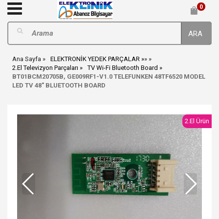
0
ARA
Ana Sayfa
ELEKTRONİK YEDEK PARÇALAR
»
»
2.El Televizyon Parçaları
TV Wi-Fi Bluetooth Board
BT01BCM20705B, GE009RF1-V1.0 TELEFUNKEN 48TF6520 MODEL
LED TV 48" BLUETOOTH BOARD
2.El Ürün