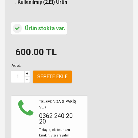
:
Kullanılmış (2.El) Ürün
Ürün stokta var.
600.00
TL
Adet:
+
SEPETE EKLE
–
TELEFONDA SİPARİŞ
VER
0362 240 20
20
Tıklayın, telefonunuzu
bırakın. Sizi arayalım.