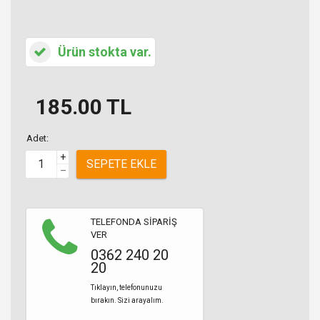
Ürün stokta var.
185.00
TL
Adet:
+
SEPETE EKLE
–
TELEFONDA SİPARİŞ
VER
0362 240 20
20
Tıklayın, telefonunuzu
bırakın. Sizi arayalım.