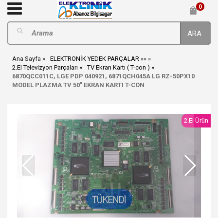
0
ARA
Ana Sayfa
ELEKTRONİK YEDEK PARÇALAR
»
»
2.El Televizyon Parçaları
TV Ekran Kartı ( T-con )
6870QCC011C, LGE PDP 040921, 6871QCH045A LG RZ-50PX10
MODEL PLAZMA TV 50" EKRAN KARTI T-CON
2.El Ürün