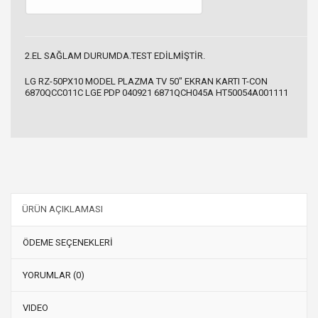
2.EL SAĞLAM DURUMDA.TEST EDİLMİŞTİR.
LG RZ-50PX10 MODEL PLAZMA TV 50" EKRAN KARTI T-CON
6870QCC011C LGE PDP 040921 6871QCH045A HT50054A001111
ÜRÜN AÇIKLAMASI
ÖDEME SEÇENEKLERİ
YORUMLAR (0)
VIDEO