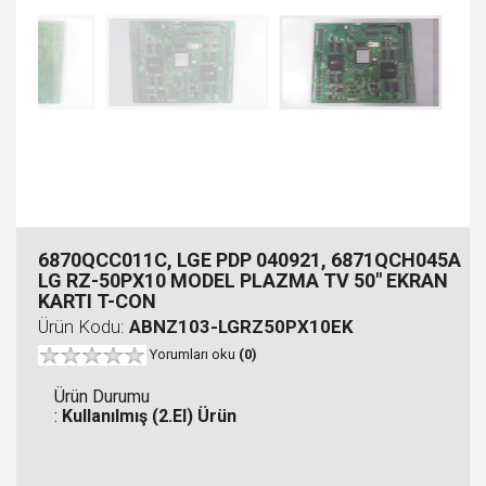
6870QCC011C, LGE PDP 040921, 6871QCH045A
LG RZ-50PX10 MODEL PLAZMA TV 50" EKRAN
KARTI T-CON
Ürün Kodu:
ABNZ103-LGRZ50PX10EK
Yorumları oku
(0)
Ürün Durumu
:
Kullanılmış (2.El) Ürün