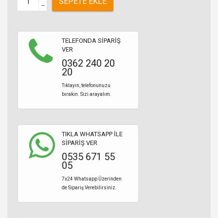
SEPETE EKLE
–
TELEFONDA SİPARİŞ
VER
0362 240 20
20
Tıklayın, telefonunuzu
bırakın. Sizi arayalım.
TIKLA WHATSAPP İLE
SİPARİŞ VER
0535 671 55
05
7x24 Whatsapp Üzerinden
de Sipariş Verebilirsiniz.