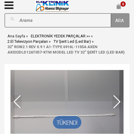
0
ARA
Ana Sayfa
ELEKTRONİK YEDEK PARÇALAR
»
»
2.El Televizyon Parçaları
TV Şerit Led (Led Bar)
32" ROW2.1 REV 0.9 1 A1-TYPE 6916L-1105A AXEN
AX032DLD12AT057-KTM MODEL LED TV 32" ŞERİT LED (LED BAR)