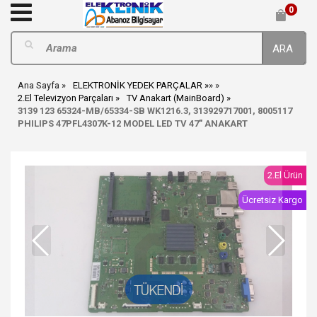
0
ARA
Ana Sayfa
ELEKTRONİK YEDEK PARÇALAR
»
»
2.El Televizyon Parçaları
TV Anakart (MainBoard)
3139 123 65324-MB/65334-SB WK1216.3, 313929717001, 8005117
PHILIPS 47PFL4307K-12 MODEL LED TV 47" ANAKART
2.El Ürün
Ücretsiz Kargo