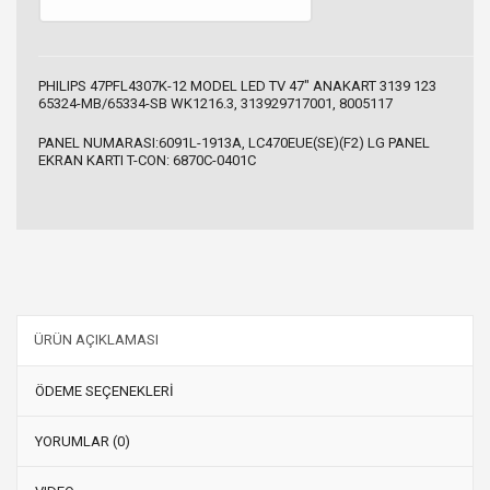
PHILIPS 47PFL4307K-12 MODEL LED TV 47" ANAKART 3139 123
65324-MB/65334-SB WK1216.3, 313929717001, 8005117
PANEL NUMARASI:6091L-1913A, LC470EUE(SE)(F2) LG PANEL
EKRAN KARTI T-CON: 6870C-0401C
ÜRÜN AÇIKLAMASI
ÖDEME SEÇENEKLERİ
YORUMLAR (0)