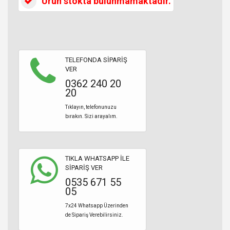
Ürün stokta bulunmamaktadır.
TELEFONDA SİPARİŞ
VER
0362 240 20
20
Tıklayın, telefonunuzu
bırakın. Sizi arayalım.
TIKLA WHATSAPP İLE
SİPARİŞ VER
0535 671 55
05
7x24 Whatsapp Üzerinden
de Sipariş Verebilirsiniz.