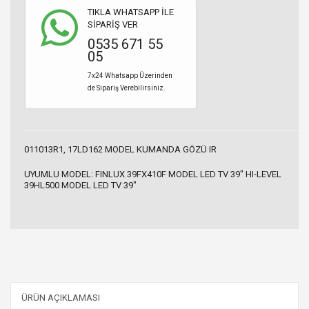
TIKLA WHATSAPP İLE
SİPARİŞ VER
0535 671 55
05
7x24 Whatsapp Üzerinden
de Sipariş Verebilirsiniz.
011013R1, 17LD162 MODEL KUMANDA GÖZÜ IR
UYUMLU MODEL: FINLUX 39FX410F MODEL LED TV 39" HI-LEVEL
39HL500 MODEL LED TV 39"
ÜRÜN AÇIKLAMASI