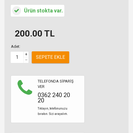
Ürün stokta var.
200.00
TL
Adet:
+
SEPETE EKLE
–
TELEFONDA SİPARİŞ
VER
0362 240 20
20
Tıklayın, telefonunuzu
bırakın. Sizi arayalım.