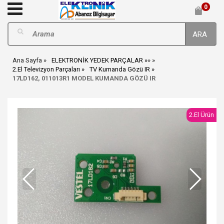
0
ARA
Ana Sayfa
ELEKTRONİK YEDEK PARÇALAR
»
»
2.El Televizyon Parçaları
TV Kumanda Gözü IR
17LD162, 011013R1 MODEL KUMANDA GÖZÜ IR
2.El Ürün