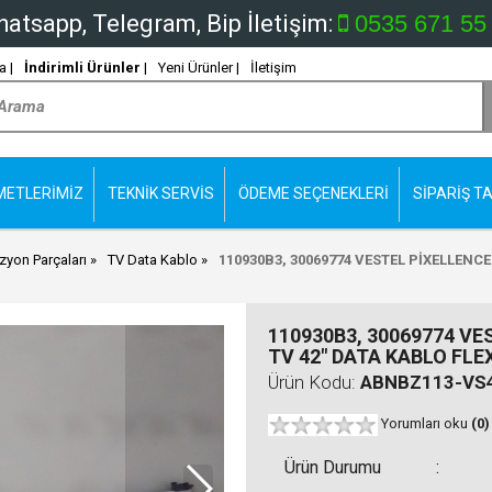
atsapp, Telegram, Bip İletişim:
0535 671 55
 |
İndirimli Ürünler
|
Yeni Ürünler |
İletişim
METLERİMİZ
TEKNİK SERVİS
ÖDEME SEÇENEKLERİ
SİPARİŞ TA
izyon Parçaları
TV Data Kablo
110930B3, 30069774 VESTEL PİXELLENCE
110930B3, 30069774 VE
TV 42" DATA KABLO FLE
Ürün Kodu:
ABNBZ113-VS
Yorumları oku
(0)
Ürün Durumu
: