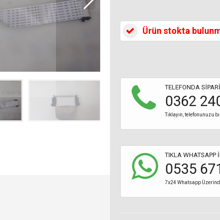
Ürün stokta bulun
TELEFONDA SİPARİ
0362 24
Tıklayın, telefonunuzu bı
TIKLA WHATSAPP İ
0535 67
7x24 Whatsapp Üzerinden