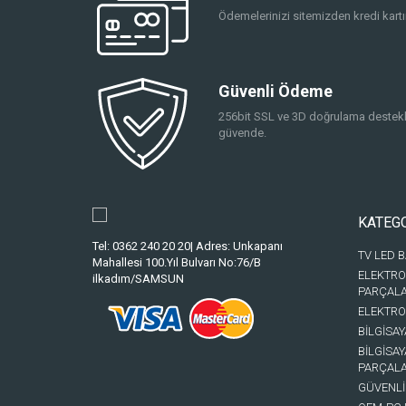
Ödemelerinizi sitemizden kredi kartın
Güvenli Ödeme
256bit SSL ve 3D doğrulama destekli
güvende.
KATEG
Tel: 0362 240 20 20| Adres: Unkapanı
TV LED 
Mahallesi 100.Yıl Bulvarı No:76/B
ELEKTRO
ilkadım/SAMSUN
PARÇAL
ELEKTRO
BİLGİSA
BİLGİSA
PARÇAL
GÜVENLİ