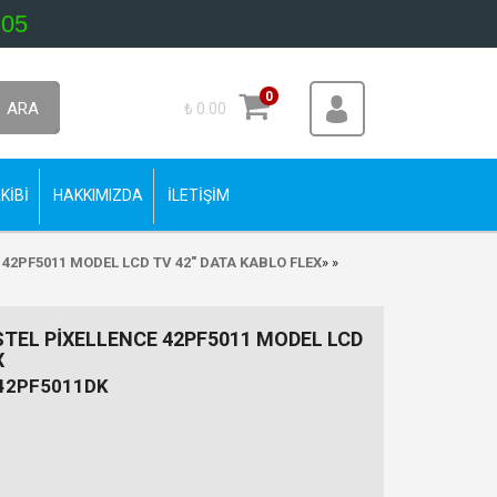
 05
0
ARA
₺ 0.00
KİBİ
HAKKIMIZDA
İLETİŞİM
 42PF5011 MODEL LCD TV 42" DATA KABLO FLEX
»
»
STEL PİXELLENCE 42PF5011 MODEL LCD
X
42PF5011DK