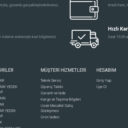
ızla, güvenle gerçekleştirebilirsiniz.
Kredi Kartı
Hızlı Ka
 ödeme sistemiyle kart bilgileriniz
Saat:15:00 a
ORİLER
MÜŞTERİ HİZMETLERİ
HESABIM
BAR
Teknik Servis
Giriş Yap
NİK YEDEK
Sipariş Takibi
Üye Ol
AR
Garanti ve İade
NİK
Kargo ve Taşıma Bilgileri
YAR
Uzak Mesafeli Satış
YAR YEDEK
Sözleşmesi
AR
Ürün İadesi
K