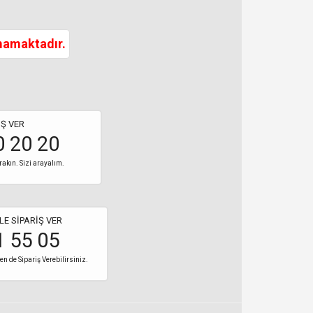
mamaktadır.
Ş VER
0 20 20
rakın. Sizi arayalım.
LE SİPARİŞ VER
1 55 05
 de Sipariş Verebilirsiniz.